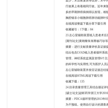
血少，术后恢复快等优势，术中
疗效果上有着相同疗效。近年来
多的早期肺癌病例得以发现，相
胸腔镜非小细胞肺癌肺功能肺叶
在线阅读整篇下载分章下载引用
收藏被引：1下载：84
23.左心室辅助装置植入患者术
[期刊论文]黄翱黎朱旭菁杨巧珍等-
摘要：进行文献质量评价及证据提取
结出包含LVAD植入患者循环系
管理、神经系统监测及管理6个主题
的科学性与实用性,可为医护人员
左心室辅助装置并发症证据总结
在线阅读HTML阅读下载引用
收藏下载：135
24.目录质量管理工具结合循证
[硕士论文]赵昕药学浙江大学2016
摘要：PDCA循环管理的2013年8月-2
为干预组。使用自行设计的调查表