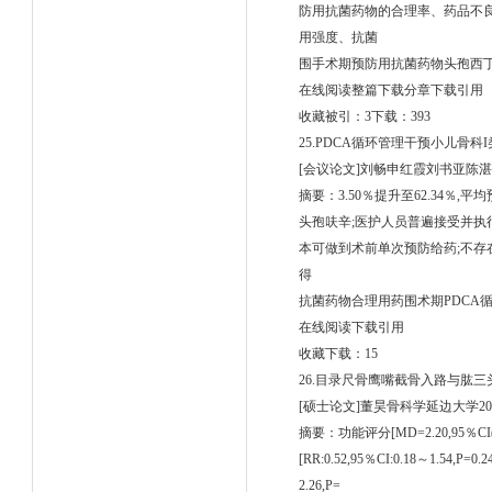
防用抗菌药物的合理率、药品不良
用强度、抗菌
围手术期预防用抗菌药物头孢西
在线阅读整篇下载分章下载引用
收藏被引：3下载：393
25.PDCA循环管理干预小儿骨
[会议论文]刘畅申红霞刘书亚陈
摘要：3.50％提升至62.34％,平
头孢呋辛;医护人员普遍接受并执
本可做到术前单次预防给药;不存
得
抗菌药物合理用药围术期PDCA
在线阅读下载引用
收藏下载：15
26.目录尺骨鹰嘴截骨入路与肱三
[硕士论文]董昊骨科学延边大学20
摘要：功能评分[MD=2.20,95％CI(-4
[RR:0.52,95％CI:0.18～1.54,P
2.26,P=