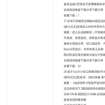
肱骨远端C型骨折尺骨鹰嘴截骨术
在线阅读整篇下载分章下载引用
收藏下载：7
27.目录尺骨截骨后钢板内固定
[硕士论文]段海涛儿外科学郑州大学
摘要：患儿分成观察组（尺骨截骨
节屈伸、前臂旋前、前臂旋后角度，并记
桡骨头再脱位率、切口感染率、
Bado分型划分。对所有患儿定期
陈旧性孟氏骨折桡骨头脱位尺骨
在线阅读整篇下载分章下载引用
收藏下载：24
28.低于5公分小切口胆囊切除术1
[期刊论文]陈发清-《现代保健·医
摘要： 1临床资料 B型超声波对
忌症的情况下,我院都选用在硬膜外
分钟.5年来,我院统计140例,
探查发现胆囊周围