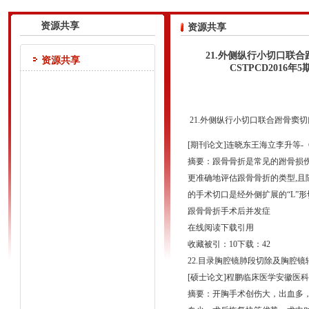
资源共享
资源共享
21.外侧纵行小切口联
资源共享
CSTPCD2016
21.外侧纵行小切口联合跗骨窦
[期刊论文]连晓东王海立李升等-《
摘要：跟骨骨折是常见的跗骨损伤,
更准确地评估跟骨骨折的类型,且
的手术切口是经外侧扩展的“L”
跟骨骨折手术后并发症
在线阅读下载引用
收藏被引：10下载：42
22.目录胸腔镜肺段切除及胸腔
[硕士论文]程鹏临床医学安徽医科大
摘要：开胸手术创伤大，出血多